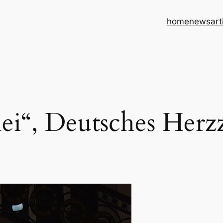
home
news
art
hei“, Deutsches Herz