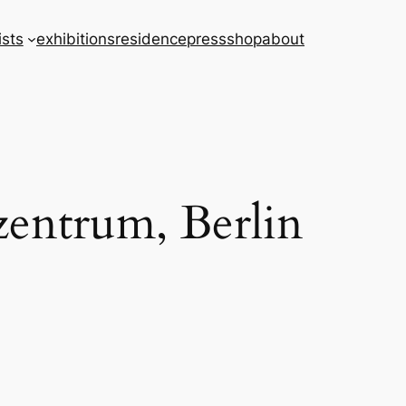
ists
exhibitions
residence
press
shop
about
zentrum, Berlin