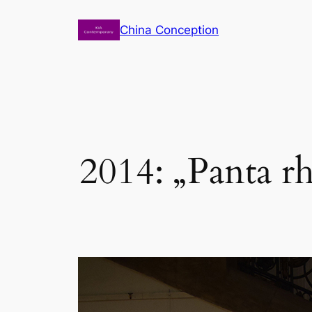
Zum
China Conception
Inhalt
springen
2014: „Panta r