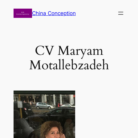
Zum
China Conception
Inhalt
springen
CV Maryam
Motallebzadeh