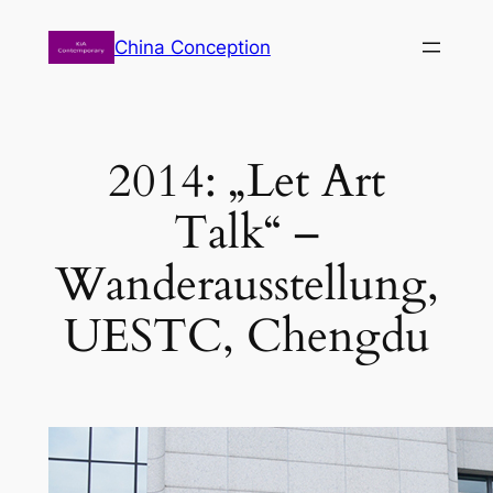
Zum
China Conception
Inhalt
springen
2014: „Let Art
Talk“ –
Wanderausstellung,
UESTC, Chengdu