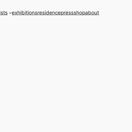
ists
exhibitions
residence
press
shop
about