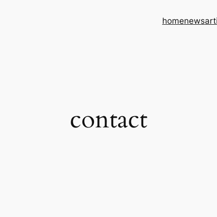
home
news
art
contact